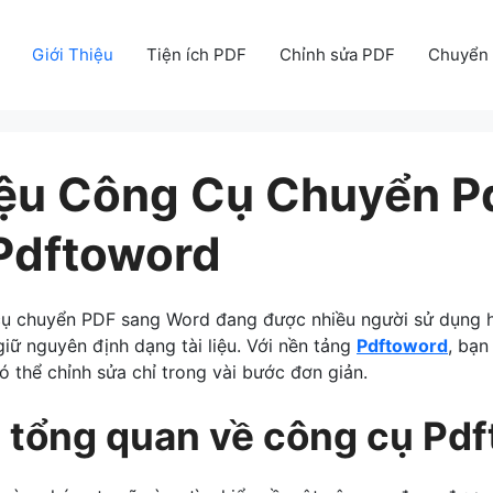
Giới Thiệu
Tiện ích PDF
Chỉnh sửa PDF
Chuyển 
iệu Công Cụ Chuyển P
Pdftoword
ụ chuyển PDF sang Word đang được nhiều người sử dụng h
iữ nguyên định dạng tài liệu. Với nền tảng
Pdftoword
, bạn
ó thể chỉnh sửa chỉ trong vài bước đơn giản.
u tổng quan về công cụ Pd