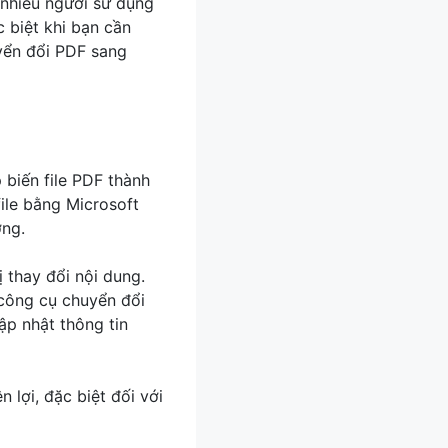
 nhiều người sử dụng
c biệt khi bạn cần
uyển đổi PDF sang
biến file PDF thành
ile bằng Microsoft
ờng.
ị thay đổi nội dung.
, công cụ chuyển đổi
ập nhật thông tin
 lợi, đặc biệt đối với