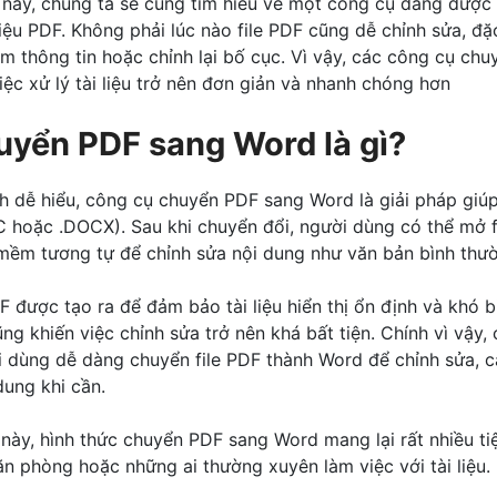
này, chúng ta sẽ cùng tìm hiểu về một công cụ đang được
liệu PDF. Không phải lúc nào file PDF cũng dễ chỉnh sửa, đặ
êm thông tin hoặc chỉnh lại bố cục. Vì vậy, các công cụ ch
iệc xử lý tài liệu trở nên đơn giản và nhanh chóng hơn
uyển PDF sang Word là gì?
 dễ hiểu, công cụ chuyển PDF sang Word là giải pháp giúp 
 hoặc .DOCX). Sau khi chuyển đổi, người dùng có thể mở f
ềm tương tự để chỉnh sửa nội dung như văn bản bình thư
F được tạo ra để đảm bảo tài liệu hiển thị ổn định và khó b
ũng khiến việc chỉnh sửa trở nên khá bất tiện. Chính vì vậy
 dùng dễ dàng chuyển file PDF thành Word để chỉnh sửa, c
dung khi cần.
u
này, hình thức chuyển PDF sang Word mang lại rất nhiều tiện
văn phòng hoặc những ai thường xuyên làm việc với tài liệu.