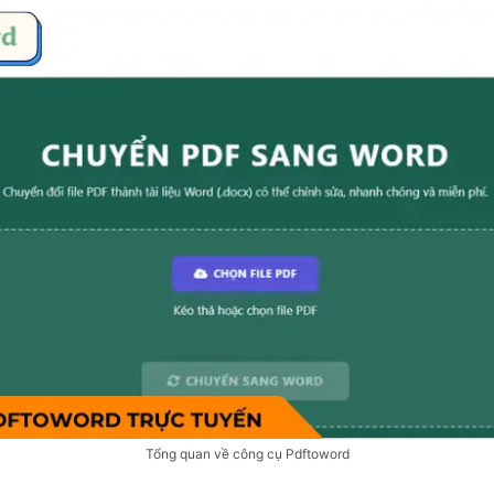
Tổng quan về công cụ Pdftoword