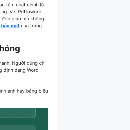
an tâm nhất chính là
dụng. Với Pdftoword,
ớc đơn giản mà không
 bảo mật
của trang
chóng
hanh. Người dùng chỉ
ang định dạng Word
ình ảnh hay bảng biểu