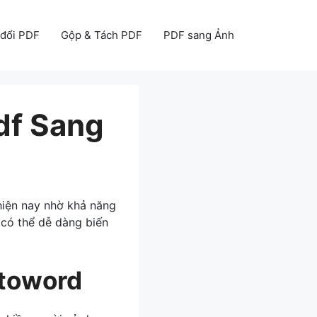
đổi PDF
Gộp & Tách PDF
PDF sang Ảnh
df Sang
iện nay nhờ khả năng
 có thể dễ dàng biến
ftoword