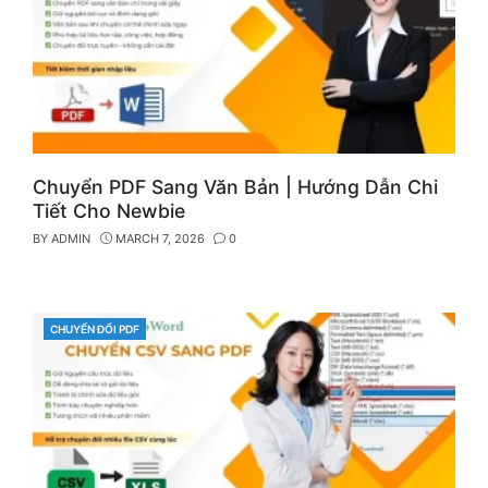
Chuyển PDF Sang Văn Bản | Hướng Dẫn Chi
Tiết Cho Newbie
BY
ADMIN
MARCH 7, 2026
0
CHUYỂN ĐỔI PDF
CATEGORIES