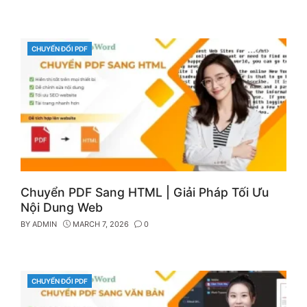
CHUYỂN ĐỔI PDF
CATEGORIES
Chuyển PDF Sang HTML | Giải Pháp Tối Ưu
Nội Dung Web
BY
ADMIN
MARCH 7, 2026
0
CHUYỂN ĐỔI PDF
CATEGORIES