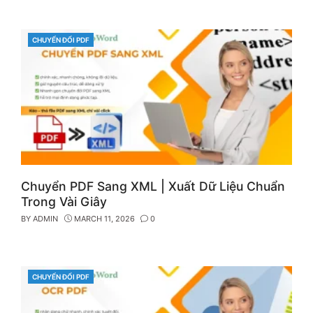
CHUYỂN ĐỔI PDF
CATEGORIES
Chuyển PDF Sang XML | Xuất Dữ Liệu Chuẩn
Trong Vài Giây
BY
ADMIN
MARCH 11, 2026
0
CHUYỂN ĐỔI PDF
CATEGORIES