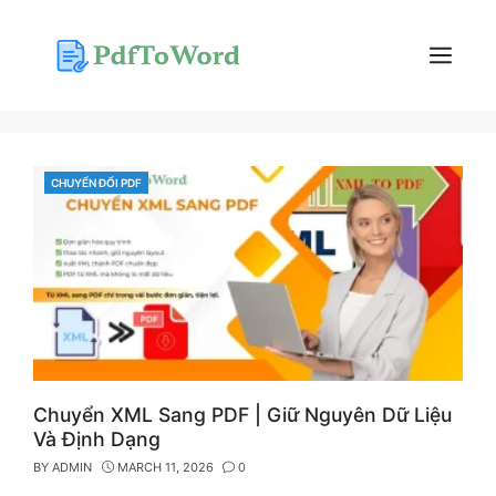
Skip
to
content
Menu
CHUYỂN ĐỔI PDF
CATEGORIES
Chuyển XML Sang PDF | Giữ Nguyên Dữ Liệu
Và Định Dạng
BY
ADMIN
MARCH 11, 2026
0