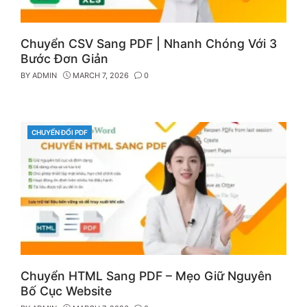
Chuyển CSV Sang PDF | Nhanh Chóng Với 3
Bước Đơn Giản
BY
ADMIN
MARCH 7, 2026
0
CHUYỂN ĐỔI PDF
CATEGORIES
Chuyển HTML Sang PDF – Mẹo Giữ Nguyên
Bố Cục Website