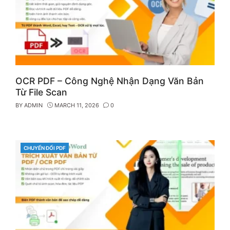
OCR PDF – Công Nghệ Nhận Dạng Văn Bản
Từ File Scan
BY
ADMIN
MARCH 11, 2026
0
CHUYỂN ĐỔI PDF
CATEGORIES