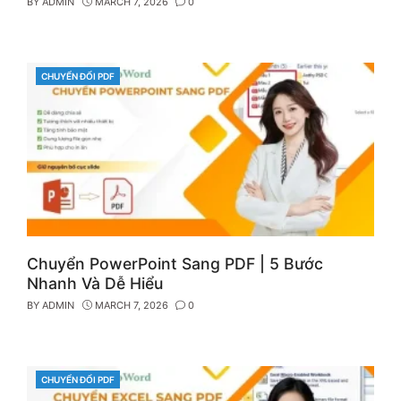
BY
ADMIN
MARCH 7, 2026
0
CHUYỂN ĐỔI PDF
CATEGORIES
Chuyển PowerPoint Sang PDF | 5 Bước
Nhanh Và Dễ Hiểu
BY
ADMIN
MARCH 7, 2026
0
CHUYỂN ĐỔI PDF
CATEGORIES