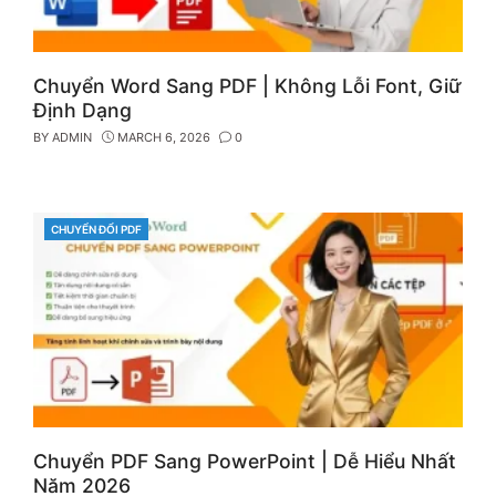
Chuyển Word Sang PDF | Không Lỗi Font, Giữ
Định Dạng
BY
ADMIN
MARCH 6, 2026
0
CHUYỂN ĐỔI PDF
CATEGORIES
Chuyển PDF Sang PowerPoint | Dễ Hiểu Nhất
Năm 2026