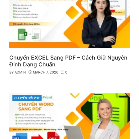
Chuyển EXCEL Sang PDF – Cách Giữ Nguyên
Định Dạng Chuẩn
BY
ADMIN
MARCH 7, 2026
0
CHUYỂN ĐỔI PDF
CATEGORIES