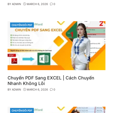
BY
ADMIN
MARCH 6, 2026
0
CHUYỂN ĐỔI PDF
CATEGORIES
Chuyển PDF Sang EXCEL | Cách Chuyển
Nhanh Không Lỗi
BY
ADMIN
MARCH 6, 2026
0
CHUYỂN ĐỔI PDF
CATEGORIES