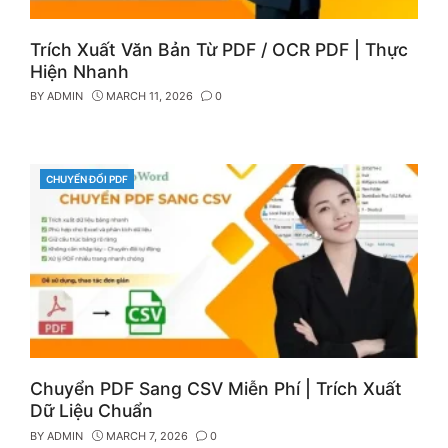
Trích Xuất Văn Bản Từ PDF / OCR PDF | Thực
Hiện Nhanh
BY
ADMIN
MARCH 11, 2026
0
CHUYỂN ĐỔI PDF
CATEGORIES
Chuyển PDF Sang CSV Miễn Phí | Trích Xuất
Dữ Liệu Chuẩn
BY
ADMIN
MARCH 7, 2026
0