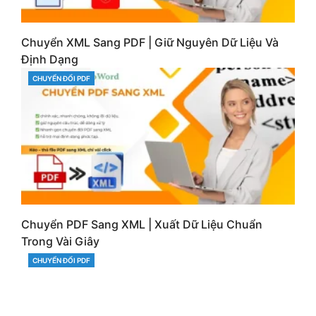
Chuyển XML Sang PDF | Giữ Nguyên Dữ Liệu Và
Định Dạng
CHUYỂN ĐỔI PDF
CATEGORIES
Chuyển PDF Sang XML | Xuất Dữ Liệu Chuẩn
Trong Vài Giây
CHUYỂN ĐỔI PDF
CATEGORIES