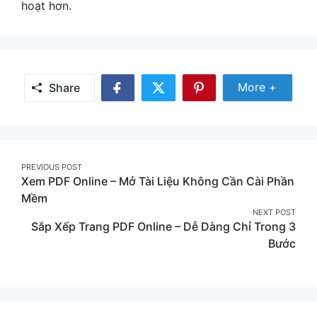
hoạt hơn.
Share Mor
More +
Share
Share
Share
Share
on
on
on
Facebook
Twitter
Pinterest
Post
PREVIOUS POST
Xem PDF Online – Mở Tài Liệu Không Cần Cài Phần
navigation
Mềm
NEXT POST
Sắp Xếp Trang PDF Online – Dễ Dàng Chỉ Trong 3
Bước