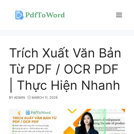
Skip
to
content
Menu
Trích Xuất Văn Bản
Từ PDF / OCR PDF
| Thực Hiện Nhanh
BY
ADMIN
MARCH 11, 2026