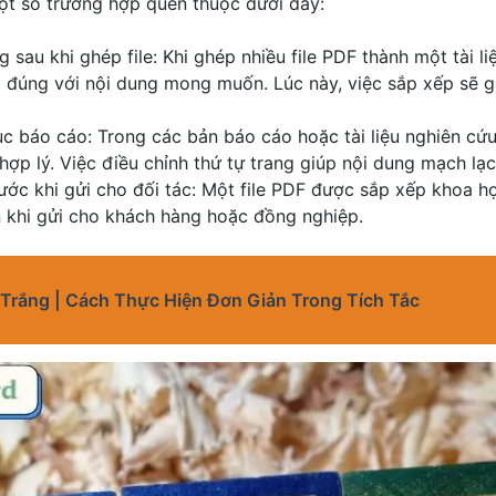
ột số trường hợp quen thuộc dưới đây:
ng sau khi ghép file: Khi ghép nhiều file PDF thành một tài li
 đúng với nội dung mong muốn. Lúc này, việc sắp xếp sẽ gi
ục báo cáo: Trong các bản báo cáo hoặc tài liệu nghiên cứ
ợp lý. Việc điều chỉnh thứ tự trang giúp nội dung mạch lạc
trước khi gửi cho đối tác: Một file PDF được sắp xếp khoa h
 khi gửi cho khách hàng hoặc đồng nghiệp.
Trắng | Cách Thực Hiện Đơn Giản Trong Tích Tắc