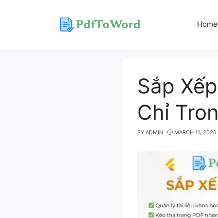
Skip
to
Home
content
Sắp Xếp
Chỉ Tro
BY
ADMIN
MARCH 11, 2026