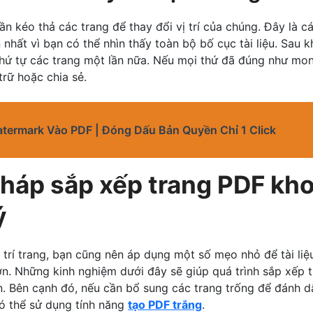
ần kéo thả các trang để thay đổi vị trí của chúng. Đây là 
nhất vì bạn có thể nhìn thấy toàn bộ bố cục tài liệu. Sau k
 thứ tự các trang một lần nữa. Nếu mọi thứ đã đúng như mo
 trữ hoặc chia sẻ.
ermark Vào PDF | Đóng Dấu Bản Quyền Chỉ 1 Click
áp sắp xếp trang PDF kho
ý
ị trí trang, bạn cũng nên áp dụng một số mẹo nhỏ để tài li
ơn. Những kinh nghiệm dưới đây sẽ giúp quá trình sắp xếp 
ơn. Bên cạnh đó, nếu cần bổ sung các trang trống để đánh 
ó thể sử dụng tính năng
tạo PDF trắng
.