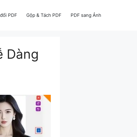
đổi PDF
Gộp & Tách PDF
PDF sang Ảnh
ễ Dàng