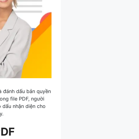
và đánh dấu bản quyền
ong file PDF, người
o dấu nhận diện cho
y.
PDF