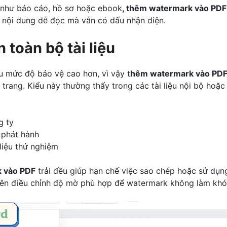
u như báo cáo, hồ sơ hoặc ebook
, thêm watermark vào PD
o nội dung dễ đọc mà vẫn có dấu nhận diện.
n toàn bộ tài liệu
ầu mức độ bảo vệ cao hơn, vì vậy t
hêm watermark vào PD
 trang. Kiểu này thường thấy trong các tài liệu nội bộ hoặc 
g ty
 phát hành
liệu thử nghiệm
 vào PDF
trải đều giúp hạn chế việc sao chép hoặc sử dụng 
nên điều chỉnh độ mờ phù hợp để watermark không làm khó