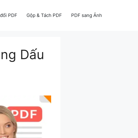
đổi PDF
Gộp & Tách PDF
PDF sang Ảnh
óng Dấu