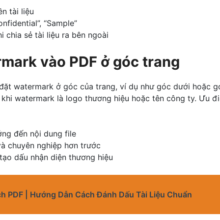
 tài liệu
onfidential”, “Sample”
 chia sẻ tài liệu ra bên ngoài
mark vào PDF ở góc trang
đặt watermark ở góc của trang, ví dụ như góc dưới hoặc gó
khi watermark là logo thương hiệu hoặc tên công ty. Ưu đ
ng đến nội dung file
và chuyên nghiệp hơn trước
tạo dấu nhận diện thương hiệu
h PDF | Hướng Dẫn Cách Đánh Dấu Tài Liệu Chuẩn