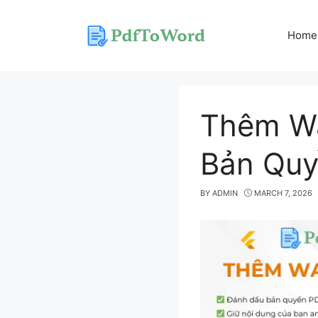
Skip
to
Home
content
Thêm Wa
Bản Quyề
BY
ADMIN
MARCH 7, 2026