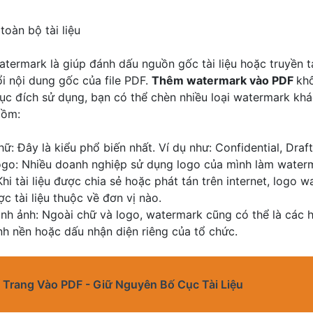
toàn bộ tài liệu
termark là giúp đánh dấu nguồn gốc tài liệu hoặc truyền t
i nội dung gốc của file PDF.
Thêm watermark vào PDF
khô
ục đích sử dụng, bạn có thể chèn nhiều loại watermark kh
gồm:
: Đây là kiểu phổ biến nhất. Ví dụ như: Confidential, Draf
go: Nhiều doanh nghiệp sử dụng logo của mình làm water
Khi tài liệu được chia sẻ hoặc phát tán trên internet, logo 
c tài liệu thuộc về đơn vị nào.
nh ảnh: Ngoài chữ và logo, watermark cũng có thể là các h
nh nền hoặc dấu nhận diện riêng của tổ chức.
Trang Vào PDF - Giữ Nguyên Bố Cục Tài Liệu