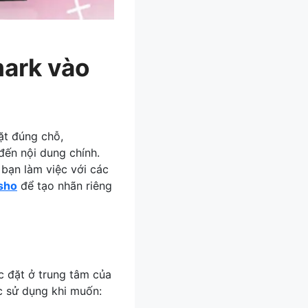
mark vào
ặt đúng chỗ,
đến nội dung chính.
 bạn làm việc với các
sho
để tạo nhãn riêng
 đặt ở trung tâm của
c sử dụng khi muốn: