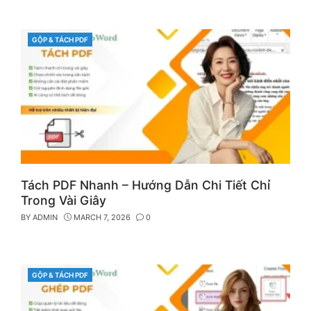
GỘP & TÁCH PDF
CATEGORIES
Tách PDF Nhanh – Hướng Dẫn Chi Tiết Chỉ
Trong Vài Giây
BY
ADMIN
MARCH 7, 2026
0
GỘP & TÁCH PDF
CATEGORIES