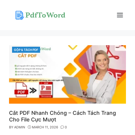
Skip
to
content
Menu
GỘP & TÁCH PDF
CATEGORIES
Cắt PDF Nhanh Chóng – Cách Tách Trang
Cho File Cực Mượt
BY
ADMIN
MARCH 11, 2026
0