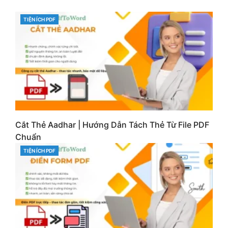
TIỆN ÍCH PDF
CATEGORIES
Cắt Thẻ Aadhar | Hướng Dẫn Tách Thẻ Từ File PDF
Chuẩn
TIỆN ÍCH PDF
CATEGORIES