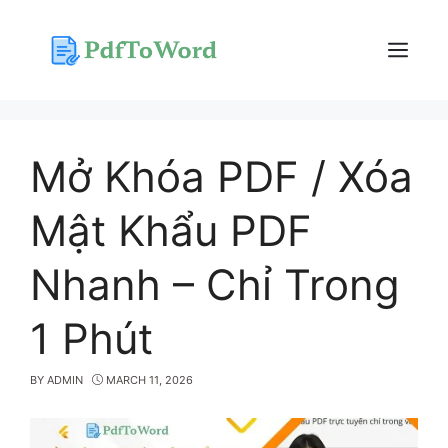
Skip
to
content
Menu
Mở Khóa PDF / Xóa
Mật Khẩu PDF
Nhanh – Chỉ Trong
1 Phút
BY
ADMIN
MARCH 11, 2026