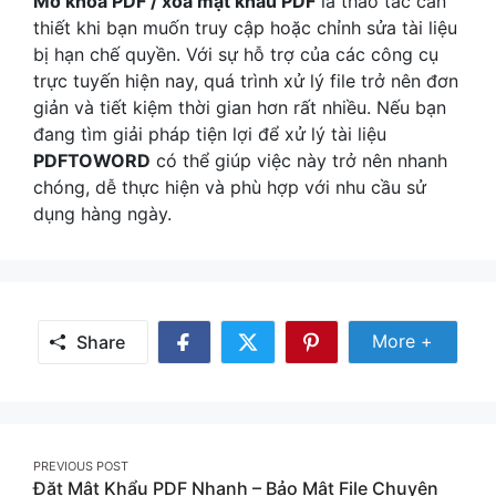
Mở khóa PDF / xóa mật khẩu PDF
là thao tác cần
thiết khi bạn muốn truy cập hoặc chỉnh sửa tài liệu
bị hạn chế quyền. Với sự hỗ trợ của các công cụ
trực tuyến hiện nay, quá trình xử lý file trở nên đơn
giản và tiết kiệm thời gian hơn rất nhiều. Nếu bạn
đang tìm giải pháp tiện lợi để xử lý tài liệu
PDFTOWORD
có thể giúp việc này trở nên nhanh
chóng, dễ thực hiện và phù hợp với nhu cầu sử
dụng hàng ngày.
Share Mor
More +
Share
Share
Share
Share
on
on
on
Facebook
Twitter
Pinterest
Post
PREVIOUS POST
Đặt Mật Khẩu PDF Nhanh – Bảo Mật File Chuyên
navigation