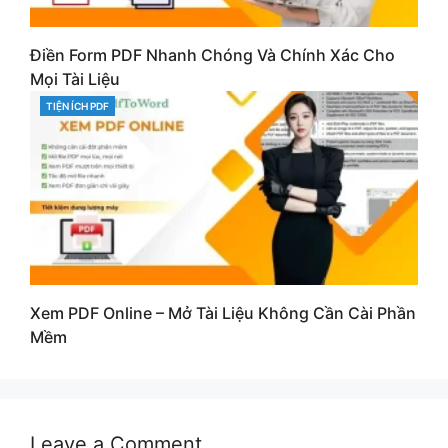
Điền Form PDF Nhanh Chóng Và Chính Xác Cho
Mọi Tài Liệu
TIỆN ÍCH PDF
CATEGORIES
Xem PDF Online – Mở Tài Liệu Không Cần Cài Phần
Mềm
Leave a Comment