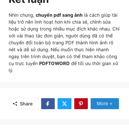
Nhìn chung,
chuyển pdf sang ảnh
là cách giúp tài
liệu trở nên linh hoạt hơn khi chia sẻ, chỉnh sửa
hoặc sử dụng trong nhiều mục đích khác nhau. Chỉ
với vài thao tác đơn giản, người dùng đã có thể
chuyển đổi toàn bộ trang PDF thành hình ảnh rõ
nét và dễ sử dụng. Nếu muốn thực hiện nhanh
ngay trên trình duyệt, bạn có thể tham khảo công
cụ trực tuyến
PDFTOWORD
để tối ưu thời gian xử
lý.
Share Mor
More +
Share
Share
Share
Share
on
on
on
Facebook
Twitter
Pinterest