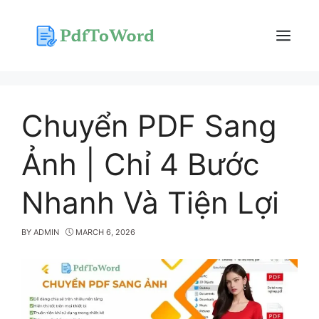
Skip
to
content
Menu
Chuyển PDF Sang
Ảnh | Chỉ 4 Bước
Nhanh Và Tiện Lợi
BY
ADMIN
MARCH 6, 2026