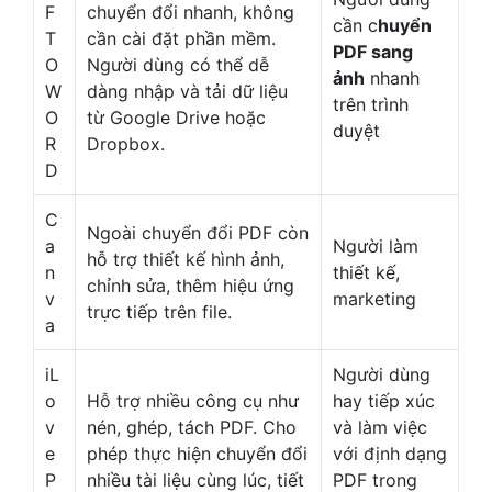
F
chuyển đổi nhanh, không
cần c
huyển
T
cần cài đặt phần mềm.
PDF sang
O
Người dùng có thể dễ
ảnh
nhanh
W
dàng nhập và tải dữ liệu
trên trình
O
từ Google Drive hoặc
duyệt
R
Dropbox.
D
C
Ngoài chuyển đổi PDF còn
a
Người làm
hỗ trợ thiết kế hình ảnh,
n
thiết kế,
chỉnh sửa, thêm hiệu ứng
v
marketing
trực tiếp trên file.
a
iL
Người dùng
o
Hỗ trợ nhiều công cụ như
hay tiếp xúc
v
nén, ghép, tách PDF. Cho
và làm việc
e
phép thực hiện chuyển đổi
với định dạng
P
nhiều tài liệu cùng lúc, tiết
PDF trong