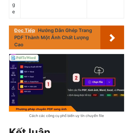
g
e
Đọc Tiếp
Hướng Dẫn Ghép Trang
PDF Thành Một Ảnh Chất Lượng
Cao
Cách các công cụ phổ biến uy tín chuyển file
Kết luận