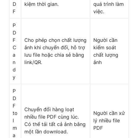
D
kiệm thời gian.
quá trình làm
F
việc.
P
D
F
Cho phép chọn chất lượng
Người cần
C
ảnh khi chuyển đổi, hỗ trợ
kiểm soát
a
lưu file hoặc chia sẻ bằng
chất lượng
n
link/QR.
ảnh
d
y
P
D
F
Chuyển đổi hàng loạt
to
Người cần xử
nhiều file PDF cùng lúc.
I
lý nhiều file
Có thể tải tất cả ảnh bằng
m
PDF
một lần download.
a