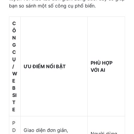
bạn so sánh một số công cụ phổ biến.
C
Ô
N
G
C
Ụ
PHÙ HỢP
/
ƯU ĐIỂM NỔI BẬT
VỚI AI
W
E
B
SI
T
E
P
D
Giao diện đơn giản,
Người dùng