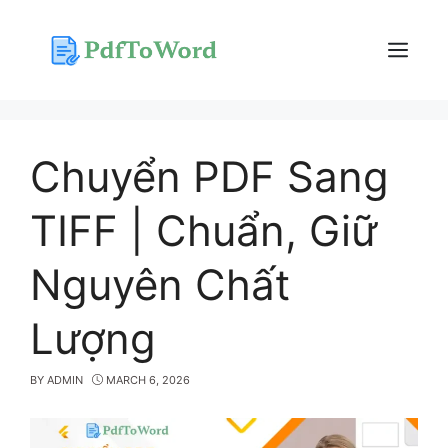
Skip
to
content
Menu
Chuyển PDF Sang
TIFF | Chuẩn, Giữ
Nguyên Chất
Lượng
BY
ADMIN
MARCH 6, 2026