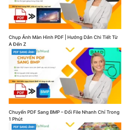
Chụp Ảnh Màn Hình PDF | Hướng Dẫn Chi Tiết Từ
A Đến Z
PDF SANG ẢNH
CATEGORIES
Chuyển PDF Sang BMP – Đổi File Nhanh Chỉ Trong
1 Phút
PDF SANG ẢNH
CATEGORIES