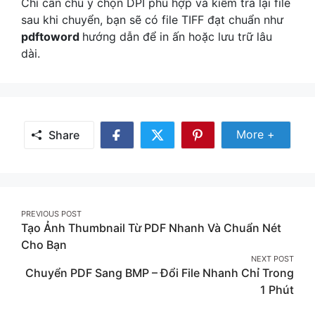
Chỉ cần chú ý chọn DPI phù hợp và kiểm tra lại file
sau khi chuyển, bạn sẽ có file TIFF đạt chuẩn như
pdftoword
hướng dẫn để in ấn hoặc lưu trữ lâu
dài.
Share Mor
More +
Share
Share
Share
Share
on
on
on
Facebook
Twitter
Pinterest
Post
PREVIOUS POST
Tạo Ảnh Thumbnail Từ PDF Nhanh Và Chuẩn Nét
navigation
Cho Bạn
NEXT POST
Chuyển PDF Sang BMP – Đổi File Nhanh Chỉ Trong
1 Phút